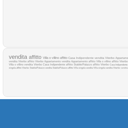
vendita
affitto
Villa o villino affitto
Casa Indipendente vendita Viterbo
Appartamen
vendita Viterbo
affitto Viterbo
Appartamento vendita
Appartamento affitto
Villa o villino affitto Viterbo
Villa o villino vendita Viterbo
Casa Indipendente affitto
Stabile/Palazzo affitto Viterbo
Casa Indipendente
singola affitto Viterbo
Stabile/Palazzo vendita
Stabile/Palazzo affitto
Villa singola vendita
Villa singola vendita Viterbo
vendita