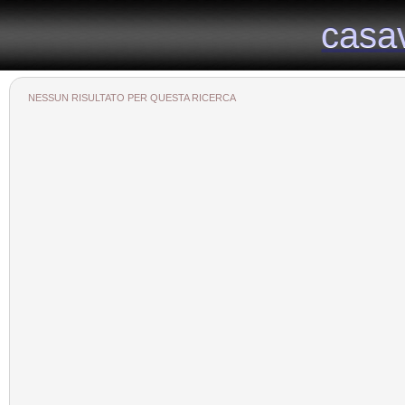
Il portale immobiliare provinciale dedicato alla provincia di Viterbo
casa
casa
NESSUN RISULTATO PER QUESTA RICERCA