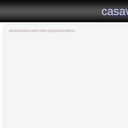
Il portale immobiliare provinciale dedicato alla provincia di Viterbo
casa
casa
NESSUN RISULTATO PER QUESTA RICERCA