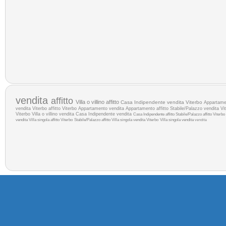
vendita
affitto
Villa o villino affitto
Casa Indipendente vendita Viterbo
Appartamen
vendita Viterbo
affitto Viterbo
Appartamento vendita
Appartamento affitto
Stabile/Palazzo vendita Vi
Viterbo
Villa o villino vendita
Casa Indipendente vendita
Casa Indipendente affitto
Stabile/Palazzo affitto Viterbo
vendita
Villa singola affitto Viterbo
Stabile/Palazzo affitto
Villa singola vendita Viterbo
Villa singola vendita
vendita