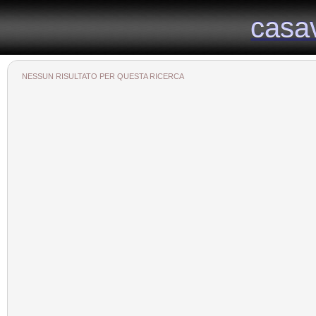
Il portale immobiliare provinciale dedicato alla provincia di Viterbo
casa
casa
NESSUN RISULTATO PER QUESTA RICERCA