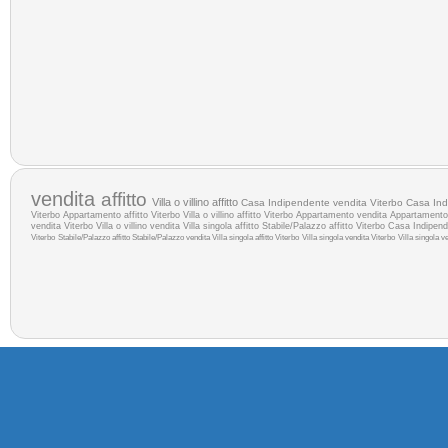
vendita
affitto
Villa o villino affitto
Casa Indipendente vendita Viterbo
Casa Indi
Viterbo
Appartamento affitto Viterbo
Villa o villino affitto Viterbo
Appartamento vendita
Appartamento 
vendita Viterbo
Villa o villino vendita
Villa singola affitto
Stabile/Palazzo affitto Viterbo
Casa Indipend
Viterbo
Stabile/Palazzo affitto
Stabile/Palazzo vendita
Villa singola affitto Viterbo
Villa singola vendita Viterbo
Villa singola v