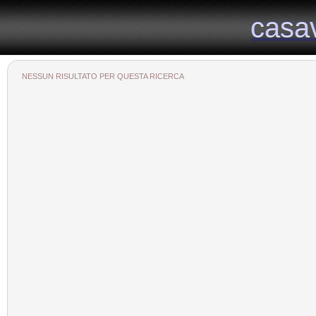
Il portale immobiliare provinciale dedicato alla provincia di Viterbo
casa
casa
NESSUN RISULTATO PER QUESTA RICERCA