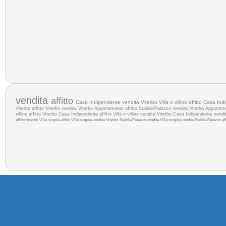
vendita
affitto
Casa Indipendente vendita Viterbo
Villa o villino affitto
Casa Indi
Viterbo
affitto Viterbo
vendita Viterbo
Appartamento affitto
Stabile/Palazzo vendita Viterbo
Appartam
villino affitto Viterbo
Casa Indipendente affitto
Villa o villino vendita Viterbo
Casa Indipendente vendi
affitto Viterbo
Villa singola affitto
Villa singola vendita Viterbo
Stabile/Palazzo vendita
Villa singola vendita
Stabile/Palazzo aff