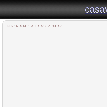
Il portale immobiliare provinciale dedicato alla provincia di Viterbo
casa
casa
NESSUN RISULTATO PER QUESTA RICERCA