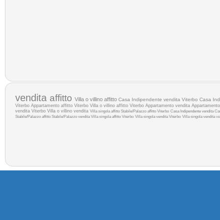
vendita
affitto
Villa o villino affitto
Casa Indipendente vendita Viterbo
Casa Indi
Viterbo
Appartamento affitto Viterbo
Villa o villino affitto Viterbo
Appartamento vendita
Appartamento 
vendita Viterbo
Villa o villino vendita
Villa singola affitto
Stabile/Palazzo affitto Viterbo
Casa Indipendente vendita
Cas
Stabile/Palazzo affitto
Stabile/Palazzo vendita
Villa singola affitto Viterbo
Villa singola vendita Viterbo
Villa singola vendita
ve